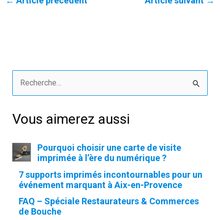
←
Article précédent
Article suivant
→
R
e
Vous aimerez aussi
c
h
Pourquoi choisir une carte de visite
e
imprimée à l’ère du numérique ?
r
7 supports imprimés incontournables pour un
c
événement marquant à Aix-en-Provence
h
FAQ – Spéciale Restaurateurs & Commerces
e
de Bouche