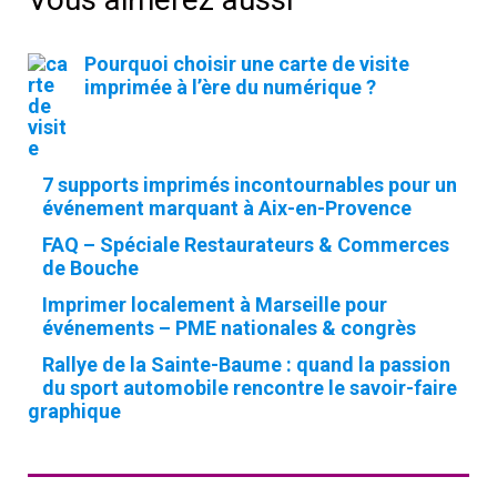
h
Pourquoi choisir une carte de visite
e
imprimée à l’ère du numérique ?
r
c
h
7 supports imprimés incontournables pour un
e
événement marquant à Aix-en-Provence
r
FAQ – Spéciale Restaurateurs & Commerces
de Bouche
Imprimer localement à Marseille pour
:
événements – PME nationales & congrès
Rallye de la Sainte-Baume : quand la passion
du sport automobile rencontre le savoir-faire
graphique