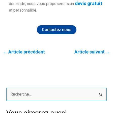
devis gratuit
demande, nous vous proposerons un
et personnalisé.
Contactez nous
←
Article précédent
Article suivant
→
R
e
Vous aimerez aussi
c