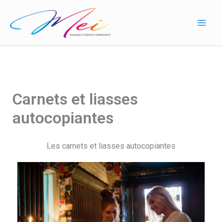
Aller
au
contenu
Carnets et liasses
autocopiantes
Les carnets et liasses autocopiantes