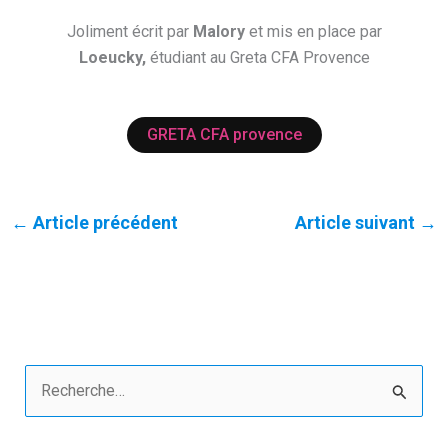
Joliment écrit par
Malory
et mis en place par
Loeucky,
étudiant au Greta CFA Provence
GRETA CFA provence
←
Article précédent
Article suivant
→
R
e