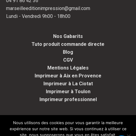
04 91 86 42 36
marseilleeditionimpression@gmail.com
Lundi - Vendredi 9h00 - 18h00
Nos Gabarits
Tuto produit commande directe
Blog
CGV
Mentions Légales
Imprimeur à Aix en Provence
Imprimeur à La Ciotat
Imprimeur à Toulon
Imprimeur professionnel
Nous utilisons des cookies pour vous garantir la meilleure
expérience sur notre site web. Si vous continuez à utiliser ce
Copyright Marseille Edition Impression - Tous droits réservés -
site, nous supposerons que vous en êtes satisfait.