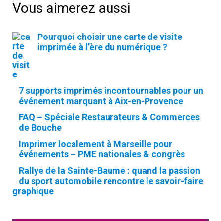
Vous aimerez aussi
c
h
Pourquoi choisir une carte de visite
e
imprimée à l’ère du numérique ?
r
c
h
7 supports imprimés incontournables pour un
e
événement marquant à Aix-en-Provence
r
FAQ – Spéciale Restaurateurs & Commerces
de Bouche
Imprimer localement à Marseille pour
:
événements – PME nationales & congrès
Rallye de la Sainte-Baume : quand la passion
du sport automobile rencontre le savoir-faire
graphique